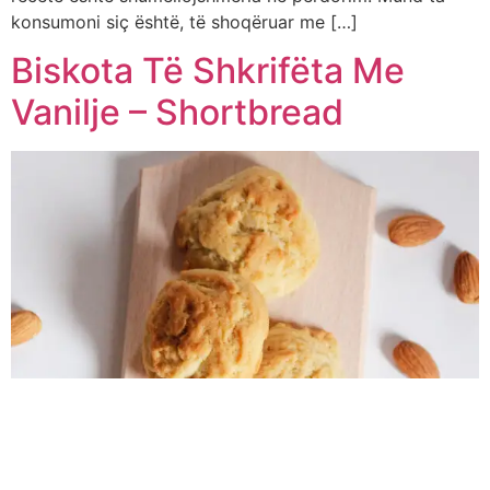
konsumoni siç është, të shoqëruar me […]
Biskota Të Shkrifëta Me
Vanilje – Shortbread