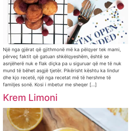
Një nga gjërat që gjithmonë më ka pëlqyer tek mami,
përveç faktit që gatuan shkëlqyeshëm, është se
asnjëherë nuk e flak diçka pa u siguruar që me të nuk
mund të bëhet asgjë tjetër. Pikërisht kështu ka lindur
dhe kjo recetë, një nga recetat më të hershme të
familjes sonë. Kosi i mbetur me sheqer […]
Krem Limoni