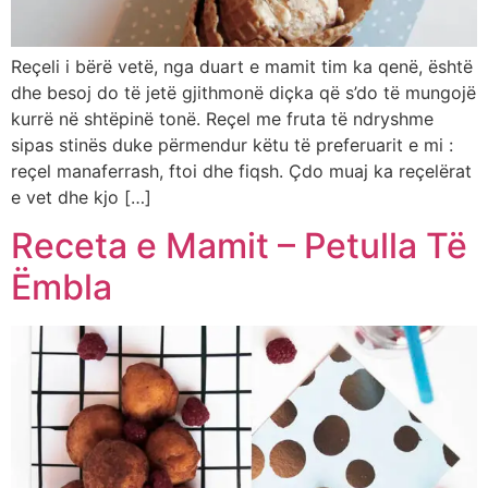
Reçeli i bërë vetë, nga duart e mamit tim ka qenë, është
dhe besoj do të jetë gjithmonë diçka që s’do të mungojë
kurrë në shtëpinë tonë. Reçel me fruta të ndryshme
sipas stinës duke përmendur këtu të preferuarit e mi :
reçel manaferrash, ftoi dhe fiqsh. Çdo muaj ka reçelërat
e vet dhe kjo […]
Receta e Mamit – Petulla Të
Ëmbla