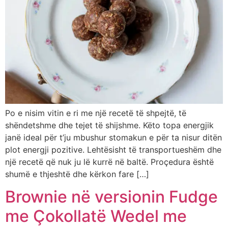
Po e nisim vitin e ri me një recetë të shpejtë, të
shëndetshme dhe tejet të shijshme. Këto topa energjik
janë ideal për t’ju mbushur stomakun e për ta nisur ditën
plot energji pozitive. Lehtësisht të transportueshëm dhe
një recetë që nuk ju lë kurrë në baltë. Proçedura është
shumë e thjeshtë dhe kërkon fare […]
Brownie në versionin Fudge
me Çokollatë Wedel me