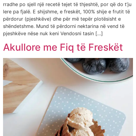
rradhe po sjell një recetë tejet të thjeshtë, por që do t’ju
lere pa fjalë. E shijshme, e freskët, 100% shije e frutit të
përdorur (pjeshkëve) dhe për më tepër plotësisht e
shëndetshme. Mund të përdorni nektarina në vend të
pjeshkëve nëse nuk keni Vendosni tasin […]
Akullore me Fiq të Freskët