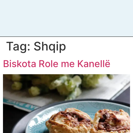
Tag:
Shqip
Biskota Role me Kanellë