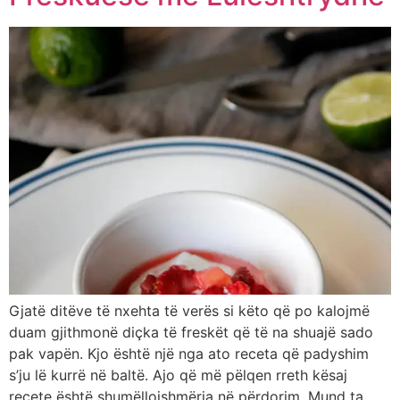
Gjatë ditëve të nxehta të verës si këto që po kalojmë
duam gjithmonë diçka të freskët që të na shuajë sado
pak vapën. Kjo është një nga ato receta që padyshim
s’ju lë kurrë në baltë. Ajo që më pëlqen rreth kësaj
recete është shumëllojshmëria në përdorim. Mund ta