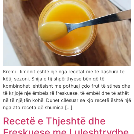
Kremi i limonit është një nga recetat më të dashura të
këtij sezoni. Shija e tij shpërthyese bën që të
kombinohet lehtësisht me pothuaj çdo frut të stinës dhe
të krijojë një ëmbëlsirë freskuese, të ëmbël dhe të athët
në të njëjtën kohë. Duhet cilësuar se kjo recetë është një
nga ato receta që shumica […]
Recetë e Thjeshtë dhe
Freskuese me Luleshtrydhe