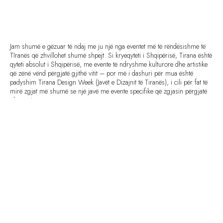
Jam shumë e gëzuar të ndaj me ju një nga eventet më të rëndësishme të
TIranës që zhvillohet shumë shpejt. Si kryeqyteti i Shqipërisë, Tirana është
qyteti absolut i Shqipërisë, me evente të ndryshme kulturore dhe artistike
që zënë vënd përgjatë gjithë vitit – por më i dashuri për mua është
padyshim Tirana Design Week (Javët e Dizajnit të Tiranës), i cili për fat të
mirë zgjat më shumë se një javë me evente specifike që zgjasin përgjatë
plot tre javëve.
TDW është eventi bienale që bashkon një seri eventesh që ndodhin në
qytet. Objektivi i tij është dhënia e njohurive midis profesionistëve të nivelit
nacional dhe internacional për të rritur interesin publik në planifikim,
arkitekturë dhe dizajn, në disiplina të cilat janë të lidhura me zhvillimin
kontemporan të qyteteve.
Tirana Design Week 2015, vjen me moton ‘Dizenjo Tani’, dhe kërkon të
hetojë zhvillimet më të fundit të dizajnit duke eksploruar të rejat
konceptuale dhe praktike për dizajnerat e rinj që po rriten në rajon; një
tjetër objektiv është provokimi i aksioneve që mund të merren për të
drejtuar dizanjinin tani, në momentin kur më shumë se asnjëherë dizajni
po merr rol kryesor duke shënuar ndryshime të reja.