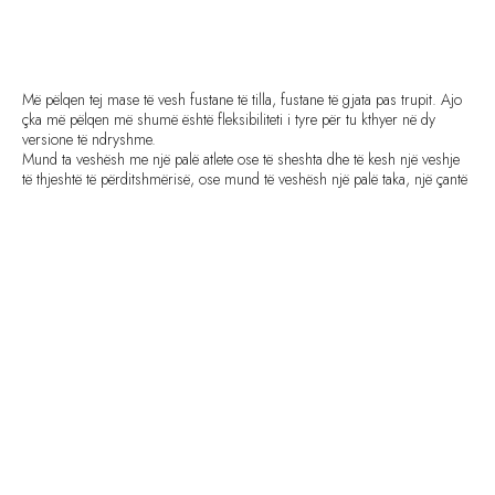
Më pëlqen tej mase të vesh fustane të tilla, fustane të gjata pas trupit. Ajo
çka më pëlqen më shumë është fleksibiliteti i tyre për tu kthyer në dy
versione të ndryshme.
Mund ta veshësh me një palë atlete ose të sheshta dhe të kesh një veshje
të thjeshtë të përditshmërisë, ose mund të veshësh një palë taka, një çantë
dore dhe aksesorë dhe mund ta kthesh në një veshje të këndshme
mbrëmjeje.
Meqenëse isha në një drekë familjare vendosa ta vesh këtë fustan
pambuku me një palë sandale, me orën time të preferuar dyshe dhe
sigurisht me syzet. Ndihesh mirë kur je veshu rehat dhe ke ende atë
pamjen femërore dhe elegante !
Fotografitë nga Julia Janku