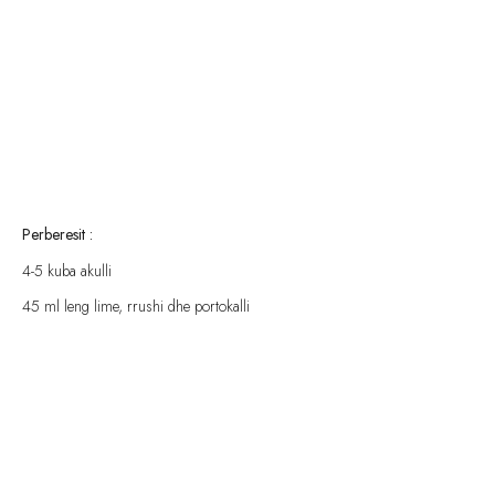
Perberesit :
4-5 kuba akulli
45 ml leng lime, rrushi dhe portokalli
20 ml Liker Mandarine
20 ml Uje Tonik
15 ml TripeSec dhe Xhin
Metoda :
Vendosi te tere perberesit ne nje shaker dhe tund mire. Shtije