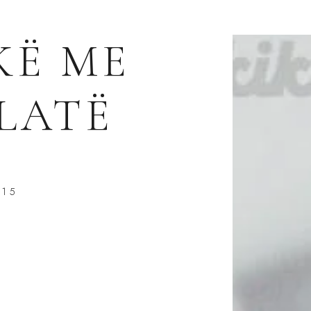
KË ME
LATË
015