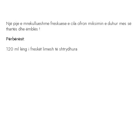
Një pije e mrekullueshme freskuese e cila ofron miksimin e duhur mes së
thartës dhe ëmblës !
Përbërësit:
120 ml lëng i freskët limesh të shtrydhura
feta limesh
sheqer i imët, për gotat
kubikë akulli
3 banane, të qëruara
50 gram sheqer
60 ml qumësht
Metoda: