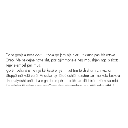
Do të gënjeja nëse do t’ju thoja që jam një njeri i fiksuar pas biskotave
Oreo. Më pëlqejnë natyrisht, por gjithmonë e heq mbushjen nga biskota.
Tejet e ëmbël për mua.
Kjo ëmbëlsirë ishte një kërkesë e një mikut tim të dashur i cili vizitoi
Shqipërinë këtë verë. Ai duket qartë që është i dashuruar me këto biskota
dhe natyrisht unë isha e gatshme për ti plotësuar dëshirën. Kërkova mbi
ëmbëlsira të ndryshme me Oreo dhe përfundova me këtë kek-djathi /
cheesecake të mrekullueshëm pa pjekje me Oreo. Një recetë e ndryshme e
kekut të djathit nga ajo që unë dhe ju jemi mësuar të gatuajmë.
Të jem e sinqertë u preka nga fjalët e tij pas përfundimit të fetës së parë të
cheesecake-ut. Do doja me gjithë zemër ta ndaja me ju mesazhin e tij, por
ai preferon të qëndrojë personale dhe natyrisht unë do t’ia plotësoj
dëshirën. Fjalët e tij, fjalët tuaja, komentet; ma zbukurojnë ditën dhe më
frymëzojnë për të punuar çdo ditë e më shumë !