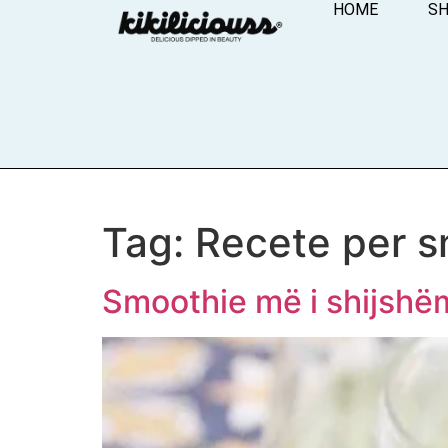
HOME
S
Tag:
Recete per s
Smoothie më i shijshë