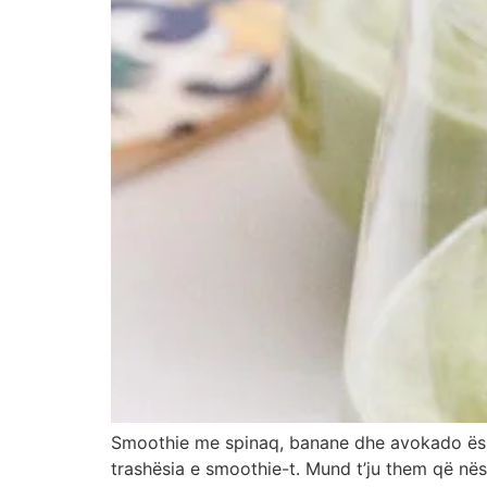
Smoothie me spinaq, banane dhe avokado është 
trashësia e smoothie-t. Mund t’ju them që nëse 