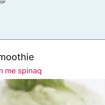
HOP
moothie
m me spinaq