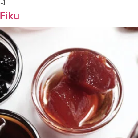
[…]
 Fiku