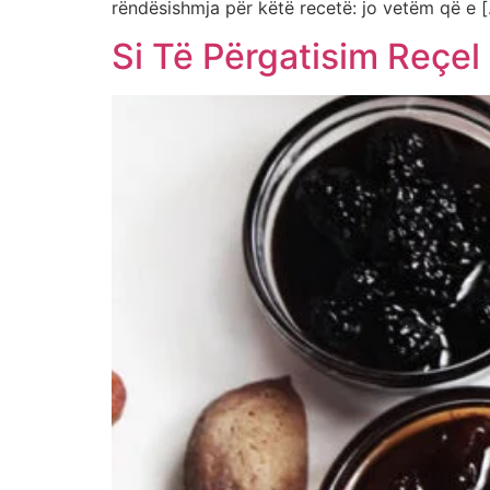
rëndësishmja për këtë recetë: jo vetëm që e 
Si Të Përgatisim Reçel