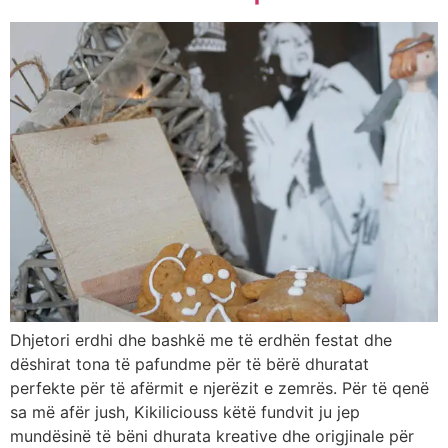
Dhjetori erdhi dhe bashkë me të erdhën festat dhe
dëshirat tona të pafundme për të bërë dhuratat
perfekte për të afërmit e njerëzit e zemrës. Për të qenë
sa më afër jush, Kikiliciouss këtë fundvit ju jep
mundësinë të bëni dhurata kreative dhe origjinale për