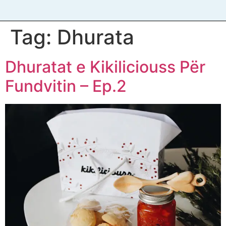
Tag:
Dhurata
Dhuratat e Kikiliciouss Për
Fundvitin – Ep.2