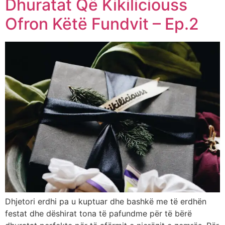
Dhuratat Që Kikiliciouss
Ofron Këtë Fundvit – Ep.2
Dhjetori erdhi pa u kuptuar dhe bashkë me të erdhën
festat dhe dëshirat tona të pafundme për të bërë