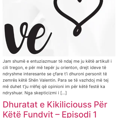
Jam shumë e entuziazmuar të ndaj me ju këtë artikull i
cili tregon, e për më tepër ju orienton, drejt ideve të
ndryshme interesante se çfare t’i dhuroni personit të
zemrës këtë Shën Valentin. Para se të vazhdoj më tej
më duhet t’ju rrëfej që opinioni im për këtë festë ka
ndryshuar. Nga skepticizmi i […]
Dhuratat e Kikiliciouss Për
Këtë Fundvit – Episodi 1