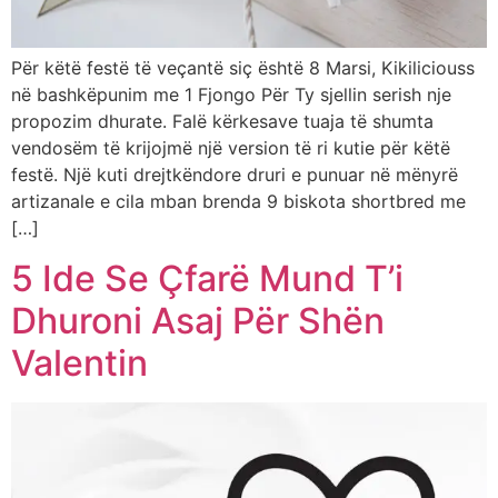
Për këtë festë të veçantë siç është 8 Marsi, Kikiliciouss
në bashkëpunim me 1 Fjongo Për Ty sjellin serish nje
propozim dhurate. Falë kërkesave tuaja të shumta
vendosëm të krijojmë një version të ri kutie për këtë
festë. Një kuti drejtkëndore druri e punuar në mënyrë
artizanale e cila mban brenda 9 biskota shortbred me
[…]
5 Ide Se Çfarë Mund T’i
Dhuroni Asaj Për Shën
Valentin