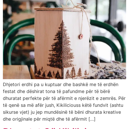
Dhjetori erdhi pa u kuptuar dhe bashkë me të erdhën
festat dhe dëshirat tona të pafundme për të bërë
dhuratat perfekte për të afërmit e njerëzit e zemrës. Për
të qenë sa më afër jush, Kikiliciouss këtë fundvit (ashtu
sikurse vjet) ju jep mundësinë të bëni dhurata kreative
dhe origjinale për miqtë dhe të afërmit […]