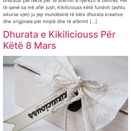
dhuratat perfekte për të afërmit e njerëzit e zemrës. Për
të qenë sa më afër jush, Kikiliciouss këtë fundvit (ashtu
sikurse vjet) ju jep mundësinë të bëni dhurata kreative
dhe origjinale për miqtë dhe të afërmit […]
Dhurata e Kikiliciouss Për
Këtë 8 Mars