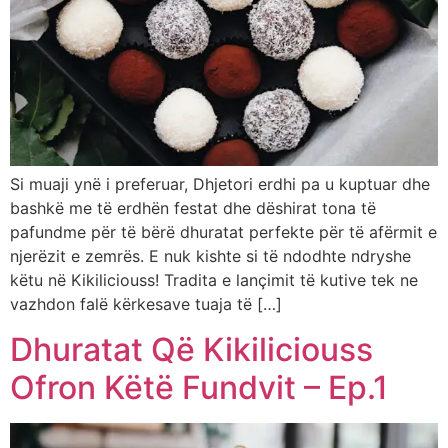
Si muaji ynë i preferuar, Dhjetori erdhi pa u kuptuar dhe
bashkë me të erdhën festat dhe dëshirat tona të
pafundme për të bërë dhuratat perfekte për të afërmit e
njerëzit e zemrës. E nuk kishte si të ndodhte ndryshe
këtu në Kikiliciouss! Tradita e lançimit të kutive tek ne
vazhdon falë kërkesave tuaja të […]
Dhuratat Që Kikiliciouss
Ofron Këtë Fundvit – Ep.1