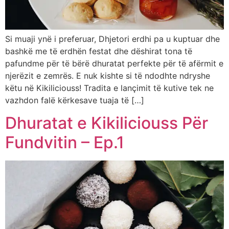
Si muaji ynë i preferuar, Dhjetori erdhi pa u kuptuar dhe
bashkë me të erdhën festat dhe dëshirat tona të
pafundme për të bërë dhuratat perfekte për të afërmit e
njerëzit e zemrës. E nuk kishte si të ndodhte ndryshe
këtu në Kikiliciouss! Tradita e lançimit të kutive tek ne
vazhdon falë kërkesave tuaja të […]
Dhuratat e Kikiliciouss Për
Fundvitin – Ep.1