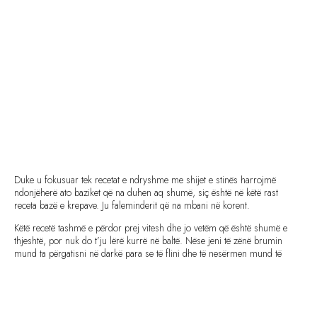
Duke u fokusuar tek recetat e ndryshme me shijet e stinës harrojmë
ndonjëherë ato baziket që na duhen aq shumë, siç është në këtë rast
receta bazë e krepave. Ju faleminderit që na mbani në korent.
Këtë recetë tashmë e përdor prej vitesh dhe jo vetëm që është shumë e
thjeshtë, por nuk do t’ju lërë kurrë në baltë. Nëse jeni të zënë brumin
mund ta përgatisni në darkë para se të flini dhe të nesërmen mund të
përgatisni në pak minuta krepa të shijshëm dhe të freskët.
Kjo recete bën 8 krepa të mëdhenj.
Nëse doni ta transferoni në një tortë të thjeshtë dhe të shijshme
mund të shtroni petët e bëra gati një nga një në një pjatë