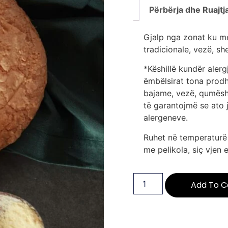
Përbërja dhe Ruajtj
Gjalp nga zonat ku me
tradicionale, vezë, she
*Këshillë kundër aler
ëmbëlsirat tona prodh
bajame, vezë, qumësh
të garantojmë se ato j
alergeneve.
Ruhet në temperature
me pelikola, siç vjen 
Add To C