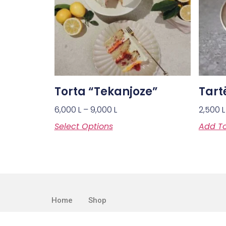
Torta “Tekanjoze”
Tart
6,000
L
–
9,000
L
2,500
L
Select Options
Add To
Home
Shop