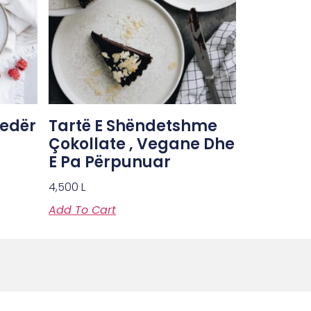
edër
Tartë E Shëndetshme
Çokollate , Vegane Dhe
E Pa Përpunuar
4,500
L
Add To Cart