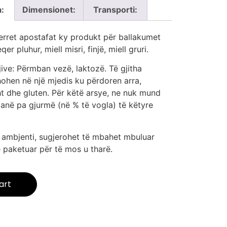
a:
Dimensionet:
Transporti:
rret apostafat ky produkt për ballakumet
qer pluhur, miell misri, finjë, miell gruri.
gjive: Përmban vezë, laktozë. Të gjitha
ohen në një mjedis ku përdoren arra,
t dhe gluten. Për këtë arsye, ne nuk mund
anë pa gjurmë (në % të vogla) të këtyre
̈ ambjenti, sugjerohet të mbahet mbuluar
e paketuar për të mos u tharë.
art