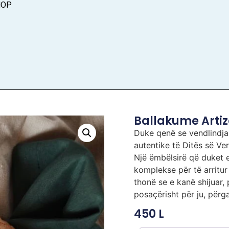
HOP
Ballakume Artiz
Duke qenë se vendlindja 
autentike të Ditës së Ver
Një ëmbëlsirë që duket 
komplekse për të arritur 
thonë se e kanë shijuar, p
posaçërisht për ju, pë
450
L