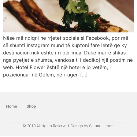
Nëse më ndiqni në rrjetet sociale si Facebook, por më
së shumti Instagram mund të kuptoni fare lehtë që ky
destinacion nuk është i ri për mua. Duke marrë shkas
nga pyetjet e shumta, vendosa t`i dedikoj një postim në
web. Hotel Flower është një hotel e jo vetëm, i
pozicionuar në Golem, në rrugën […]
Home
Shop
© 2018 All rights Reserved. Design by Giljana Limani