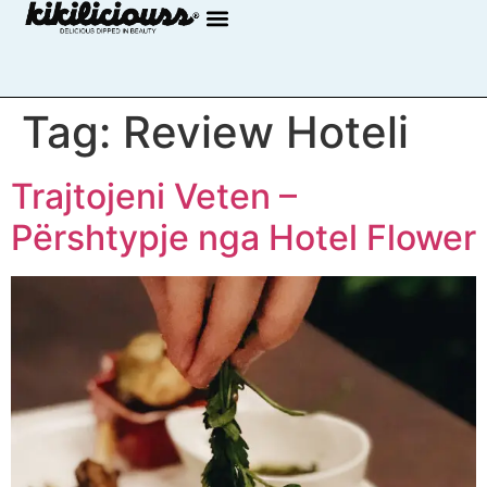
Tag:
Review Hoteli
Trajtojeni Veten –
Përshtypje nga Hotel Flower