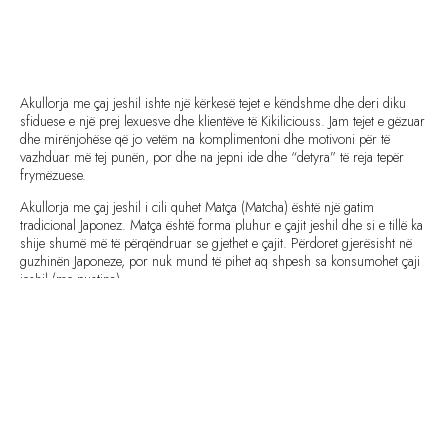
Akullorja me çaj jeshil ishte një kërkesë tejet e këndshme dhe deri diku
sfiduese e një prej lexuesve dhe klientëve të Kikiliciouss. Jam tejet e gëzuar
dhe mirënjohëse që jo vetëm na komplimentoni dhe motivoni për të
vazhduar më tej punën, por dhe na jepni ide dhe “detyra” të reja tepër
frymëzuese.
Akullorja me çaj jeshil i cili quhet Matça (Matcha) është një gatim
tradicional Japonez. Matça është forma pluhur e çajit jeshil dhe si e tillë ka
shije shumë më të përqëndruar se gjethet e çajit. Përdoret gjerësisht në
guzhinën Japoneze, por nuk mund të pihet aq shpesh sa konsumohet çaji
jeshil (me pustina).
Futur gjerësisht dhe në tregun amerikan, matça dhe akullorja me matça
gjendet pothuaj në të gjitha lokalet apo supermarketet që tregtojnë
akullore. Në tregun shqiptar ka pak vite që është futur si produkt dhe ka
filluar të përdoret së fundmi dhe në restorante të ndryshme në pjata si të
kripura ashtu dhe të ëmbla.
Mu desh të bëja një kërkim të mirë për të arritur tek produkti final i cili
besoj arrin shijen e tij origjinale (duke qenë se nuk e kam provuar