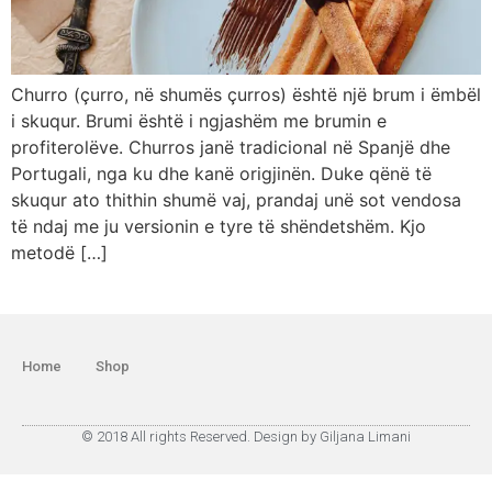
Churro (çurro, në shumës çurros) është një brum i ëmbël
i skuqur. Brumi është i ngjashëm me brumin e
profiterolëve. Churros janë tradicional në Spanjë dhe
Portugali, nga ku dhe kanë origjinën. Duke qënë të
skuqur ato thithin shumë vaj, prandaj unë sot vendosa
të ndaj me ju versionin e tyre të shëndetshëm. Kjo
metodë […]
Home
Shop
© 2018 All rights Reserved. Design by Giljana Limani