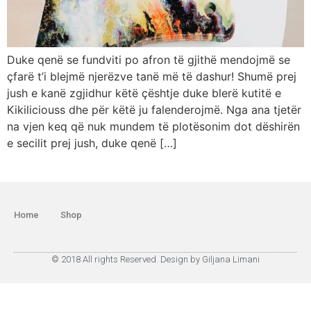
Duke qenë se fundviti po afron të gjithë mendojmë se
çfarë t’i blejmë njerëzve tanë më të dashur! Shumë prej
jush e kanë zgjidhur këtë çështje duke blerë kutitë e
Kikiliciouss dhe për këtë ju falenderojmë. Nga ana tjetër
na vjen keq që nuk mundem të plotësonim dot dëshirën
e secilit prej jush, duke qenë […]
Home
Shop
© 2018 All rights Reserved. Design by Giljana Limani